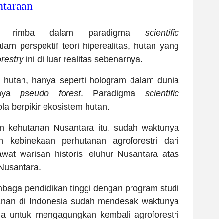
ntaraan
an rimba dalam paradigma
scientific
alam perspektif teori hiperealitas, hutan yang
orestry
ini di luar realitas sebenarnya.
 hutan, hanya seperti hologram dalam dunia
tnya
pseudo forest
. Paradigma
scientific
a berpikir ekosistem hutan.
an kehutanan Nusantara itu, sudah waktunya
 kebinekaan perhutanan agroforestri dari
at warisan historis leluhur Nusantara atas
 Nusantara.
baga pendidikan tinggi dengan program studi
tanan di Indonesia sudah mendesak waktunya
 untuk mengagungkan kembali agroforestri