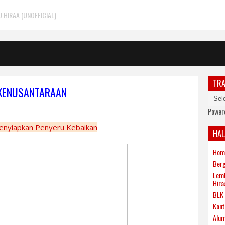
HIRAA (UNOFFICIAL)
TRA
 KENUSANTARAAN
Power
nyiapkan Penyeru Kebaikan
HA
Hom
Berg
Lemb
Hira
BLK 
Kont
Alum