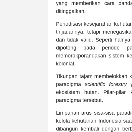
yang memberikan cara panda
ditinggalkan.
Periodisasi kesejarahan kehut
tinjauannya, tetapi menegasika
dan tidak valid. Seperti halnya
dipotong pada periode pa
memorakporandakan sistem keh
kolonial.
Tikungan tajam membelokkan k
paradigma
scientific forestry
y
ekosistem hutan. Pilar-pilar
paradigma tersebut.
Limpahan arus sisa-sisa parad
kelola kehutanan Indonesia saat i
dibangun kembali dengan ber