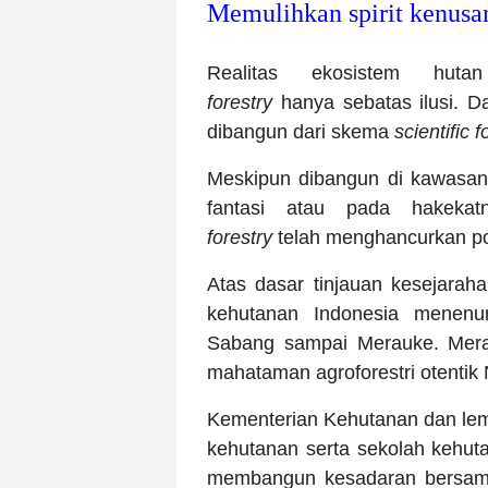
Memulihkan spirit kenusa
Realitas ekosistem hut
forestry
hanya
sebatas ilusi. D
dibangun dari skema
scientific f
Meskipun dibangun di kawasan
fantasi atau pada hakeka
forestry
telah menghancurkan pol
Atas dasar tinjauan kesejarah
kehutanan Indonesia menenun
Sabang sampai Merauke. Meraw
mahataman agroforestri otentik
Kementerian Kehutanan dan lem
kehutanan serta sekolah kehu
membangun kesadaran bersama