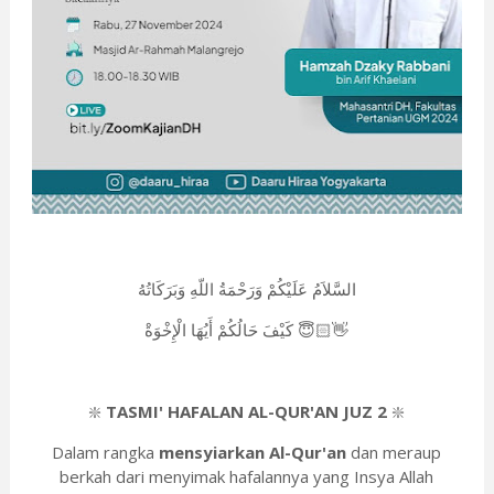
السَّلاَمُ عَلَيْكُمْ وَرَحْمَةُ اللّهِ وَبَرَكَاتُهُ
كَيْفَ حَالُكُمْ أَيُهَا الْإِخْوَةْ 😇👋🏻
❇️
TASMI' HAFALAN AL-QUR'AN JUZ 2
❇️
Dalam rangka
mensyiarkan Al-Qur'an
dan meraup
berkah dari menyimak hafalannya yang Insya Allah