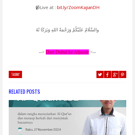
📹Live at :
bit.ly/ZoomKajianDH
والسَّلَامُ عَلَيْكُمْ وَرَحْمَةُ اللهِ وَبَرَكَا تُهُ
-->
Dari Dubai ke Aljazair
<--
TASMI'
RELATED POSTS