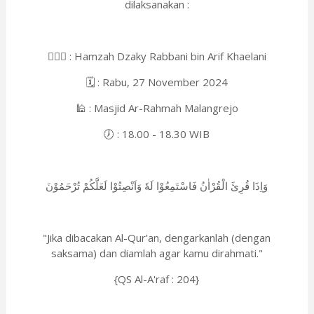
dilaksanakan :
👳🏻‍♀️ : Hamzah Dzaky Rabbani bin Arif Khaelani
🗓️ : Rabu, 27 November 2024
🕌 : Masjid Ar-Rahmah Malangrejo
🕖 : 18.00 - 18.30 WIB
وَاِذَا قُرِئَ الْقُرْاٰنُ فَاسْتَمِعُوْا لَهٗ وَاَنْصِتُوْا لَعَلَّكُمْ تُرْحَمُوْنَ
"Jika dibacakan Al-Qur’an, dengarkanlah (dengan
saksama) dan diamlah agar kamu dirahmati."
{QS Al-A'raf : 204}