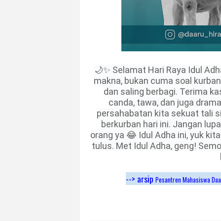
🌙✨ Selamat Hari Raya Idul Ad
makna, bukan cuma soal kurban h
dan saling berbagi. Terima k
canda, tawa, dan juga dram
persahabatan kita sekuat tali s
berkurban hari ini. Jangan lu
orang ya 😂 Idul Adha ini, yuk ki
tulus. Met Idul Adha, geng! Semo
--> arsip
Pesantren Mahasiswa Daa