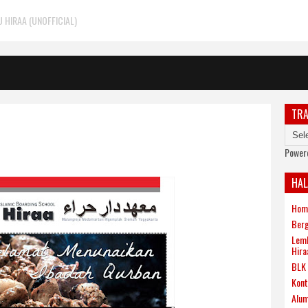
HIRAA (UNOFFICIAL)
TRA
Power
HA
Hom
Berg
Lemb
Hira
BLK 
Kont
Alum