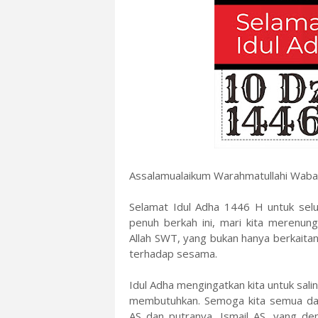
Assalamualaikum Warahmatullahi Waba
Selamat Idul Adha 1446 H untuk sel
penuh berkah ini, mari kita merenun
Allah SWT, yang bukan hanya berkaitan
terhadap sesama.
Idul Adha mengingatkan kita untuk sa
membutuhkan. Semoga kita semua dap
AS dan putranya, Ismail AS, yang de