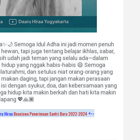
ha✨🌙 Semoga Idul Adha ini jadi momen penuh
ewan, tapi juga tentang belajar ikhlas, sabar,
asih udah jadi teman yang selalu ada—dalam
a hidup yang nggak habis-habis 😄 Semoga
ilaturahmi, dan setulus niat orang-orang yang
pa makan daging, tapi jangan makan perasaan
ta isi dengan syukur, doa, dan kebersamaan yang
ga hidup kita makin berkah dan hati kita makin
lapang 💖🙏🏾
<--
ru Hiraa
Beasiswa Penerimaan Santri Baru 2022-2024