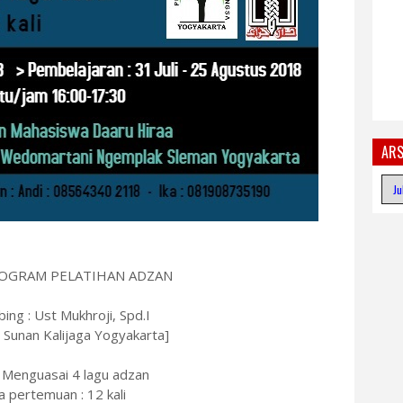
ARS
OGRAM PELATIHAN ADZAN
ng : Ust Mukhroji, Spd.I
 Sunan Kalijaga Yogyakarta]
: Menguasai 4 lagu adzan
 pertemuan : 12 kali