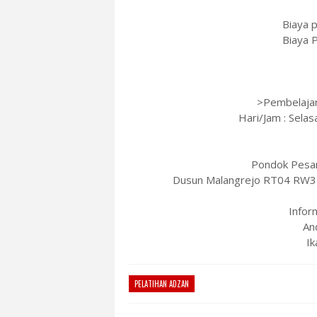
Biaya 
Biaya 
>Pembelajar
Hari/Jam : Sela
Pondok Pesan
Dusun Malangrejo RT04 RW3
Infor
An
Ik
PELATIHAN ADZAN