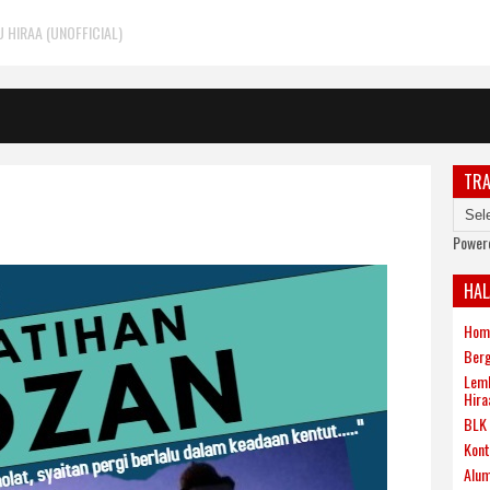
HIRAA (UNOFFICIAL)
TRA
Power
HA
Hom
Berg
Lemb
Hira
BLK 
Kont
Alum