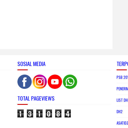
SOSIAL MEDIA
TERP
PSB 201
PENERI
TOTAL PAGEVIEWS
LIST DH
1
3
1
0
8
4
DH2
ASATID