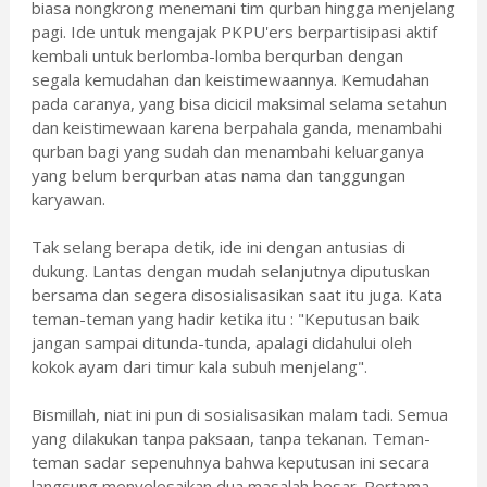
biasa nongkrong menemani tim qurban hingga menjelang
pagi. Ide untuk mengajak PKPU'ers berpartisipasi aktif
kembali untuk berlomba-lomba berqurban dengan
segala kemudahan dan keistimewaannya. Kemudahan
pada caranya, yang bisa dicicil maksimal selama setahun
dan keistimewaan karena berpahala ganda, menambahi
qurban bagi yang sudah dan menambahi keluarganya
yang belum berqurban atas nama dan tanggungan
karyawan.
Tak selang berapa detik, ide ini dengan antusias di
dukung. Lantas dengan mudah selanjutnya diputuskan
bersama dan segera disosialisasikan saat itu juga. Kata
teman-teman yang hadir ketika itu : "Keputusan baik
jangan sampai ditunda-tunda, apalagi didahului oleh
kokok ayam dari timur kala subuh menjelang".
Bismillah, niat ini pun di sosialisasikan malam tadi. Semua
yang dilakukan tanpa paksaan, tanpa tekanan. Teman-
teman sadar sepenuhnya bahwa keputusan ini secara
langsung menyelesaikan dua masalah besar. Pertama