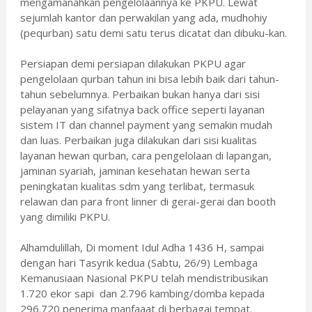
mengamanahkan pengelolaannya ke PKPU. Lewat
sejumlah kantor dan perwakilan yang ada, mudhohiy
(pequrban) satu demi satu terus dicatat dan dibuku-kan.
Persiapan demi persiapan dilakukan PKPU agar
pengelolaan qurban tahun ini bisa lebih baik dari tahun-
tahun sebelumnya. Perbaikan bukan hanya dari sisi
pelayanan yang sifatnya back office seperti layanan
sistem IT dan channel payment yang semakin mudah
dan luas. Perbaikan juga dilakukan dari sisi kualitas
layanan hewan qurban, cara pengelolaan di lapangan,
jaminan syariah, jaminan kesehatan hewan serta
peningkatan kualitas sdm yang terlibat, termasuk
relawan dan para front linner di gerai-gerai dan booth
yang dimiliki PKPU.
Alhamdulillah, Di moment Idul Adha 1436 H, sampai
dengan hari Tasyrik kedua (Sabtu, 26/9) Lembaga
Kemanusiaan Nasional PKPU telah mendistribusikan
1.720 ekor sapi dan 2.796 kambing/domba kepada
296.720 penerima manfaaat di berbagai tempat.