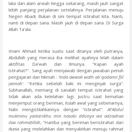
lalui dari alam arwah hingga sekarang, masih jauh sangat
lebih panjang perjalanan setelahnya. Perjalanan menuju
Negeri Abadi. Bukan di sini tempat istirahat kita. Nanti,
nanti di depan sana. Masih jauh di depan sana. Di Surga
Allah Ta’ala.
Imam Ahmad ketika suatu saat ditanya oleh putranya,
Abdullah yang merasa iba melihat ayahnya lelah dalam
aktifitas Da’wah dan Ilmunya. “Kapan ayah
istirahat?”. Sang ayah menjawab dengan jawaban penuh
pengajaran dan hikmah :
‘Inda awwali wath ati qodamii fiil
jannah'
. “Ketika sebelah kaki ini menginjak surga”.
Subhanallah, memang di sanalah tempat istirahat yang
tidak akan ada kelelahan lagi. Justru saat kematian
menjemput orang beriman, itulah awal yang sebenarnya,
Nabi mengistilahkannya dengan “istirahat”.
Al’Abdul
mukminu yastariikhu min nasobi ddunya wa adzaahaa
ilaa rahmatillah
, “Hamba yang beriman beristirahat dari
dunia yang melelahkan dan menyakitkan menuju rahmat