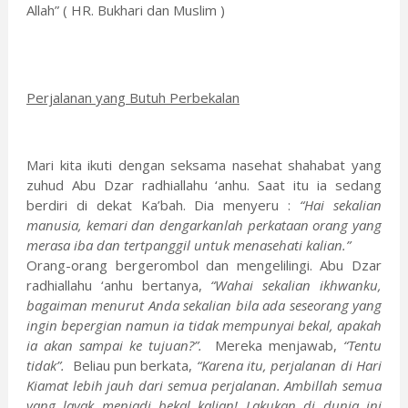
Allah” ( HR. Bukhari dan Muslim )
Perjalanan yang Butuh Perbekalan
Mari kita ikuti dengan seksama nasehat shahabat yang
zuhud Abu Dzar radhiallahu ‘anhu. Saat itu ia sedang
berdiri di dekat Ka’bah. Dia menyeru :
“Hai sekalian
manusia, kemari dan dengarkanlah perkataan orang yang
merasa iba dan tertpanggil untuk menasehati kalian.”
Orang-orang bergerombol dan mengelilingi. Abu Dzar
radhiallahu ‘anhu bertanya,
“Wahai sekalian ikhwanku,
bagaiman menurut Anda sekalian bila ada seseorang yang
ingin bepergian namun ia tidak mempunyai bekal, apakah
ia akan sampai ke tujuan?”.
Mereka menjawab,
“Tentu
tidak”.
Beliau pun berkata,
“Karena itu, perjalanan di Hari
Kiamat lebih jauh dari semua perjalanan. Ambillah semua
yang layak menjadi bekal kalian! Lakukan di dunia ini